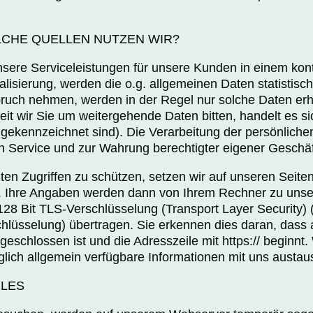
LCHE QUELLEN NUTZEN WIR?
unsere Serviceleistungen für unsere Kunden in einem kon
ualisierung, werden die o.g. allgemeinen Daten statisti
pruch nehmen, werden in der Regel nur solche Daten erh
it wir Sie um weitergehende Daten bitten, handelt es sic
eld gekennzeichnet sind). Die Verarbeitung der persönliche
n Service und zur Wahrung berechtigter eigener Geschäf
n Zugriffen zu schützen, setzen wir auf unseren Seiten
n. Ihre Angaben werden dann von Ihrem Rechner zu uns
r 128 Bit TLS-Verschlüsselung (Transport Layer Security)
lüsselung) übertragen. Sie erkennen dies daran, dass au
schlossen ist und die Adresszeile mit https:// beginnt. 
glich allgemein verfügbare Informationen mit uns austau
ILES